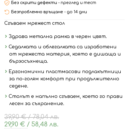
Без скрити дефекти
- преглед и тест
Безпроблемно връщане
- до 14 дни
Сгъваем мрежест стол
Здрава метална рамка в черен цвят.
Седалката и облегалката са изработени
от мрежеста материя, която е дишаща и
бързосъхнеща.
Ергономични пластмасови подлакътници
за по-голям комфорт при продължително
седене.
Столът е напълно сгъваем, което го прави
лесен за съхранение.
39,90
€
/ 78,04 лв.
29,90
€
/ 58,48 лв.