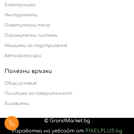
Електроника
Инструменти
Осветителни тела
Охранителни системи
Машинки за подстригване
Автоаксесоари
Полезни връзки
Общи условия
Политика за поверителност
Бисквитки
©
GrandMarket.bg
Изработка на уебсайт от
PIXELPLUS.bg