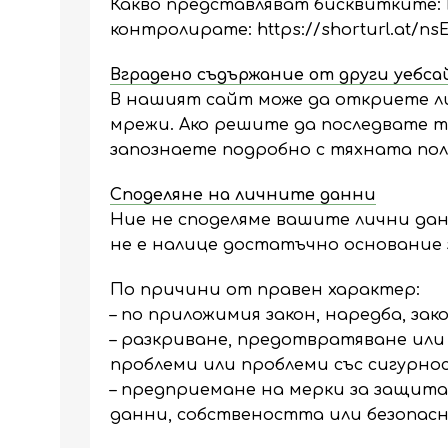
Какво представляват бисквитките: 
контролирате:
https://shorturl.at/ns
Вградено съдържание от други уебс
В нашият сайт може да откриете л
мрежи. Ако решите да последвате т
запознаете подробно с тяхната по
Споделяне на личните данни
Ние не споделяме вашите лични дан
не е налице достатъчно основание 
По причини от правен характер:
– по приложимия закон, наредба, зак
– разкриване, предотвратяване или 
проблеми или проблеми със сигурно
– предприемане на мерки за защит
данни, собствеността или безопа