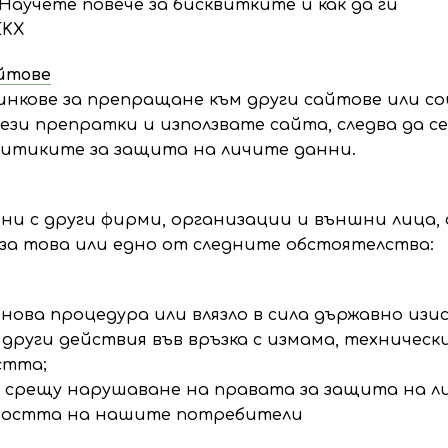
Научете повече за бисквитките и как да ги
EKX
айтове
инкове за препращане към други сайтове или с
ези препратки и използвате сайта, следва да се
литиките за защита на личите данни.
ни с други фирми, организации и външни лица, 
за това или едно от следните обстоятелства:
онова процедура или влязло в сила държавно изис
други действия във връзка с измама, техническ
стта;
а срещу нарушаване на правата за защита на 
сността на нашите потребители