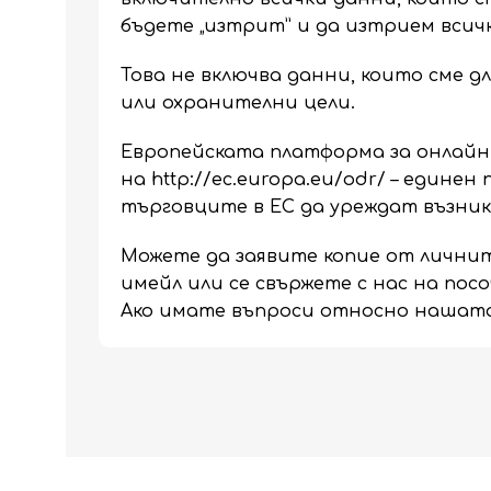
бъдете „изтрит” и да изтрием всичк
Това не включва данни, които сме 
или охранителни цели.
Европейската платформа за онлайн 
на
http://ec.europa.eu/odr/
– единен 
търговците в ЕС да уреждат възник
Можете да заявите копие от личнит
имейл или се свържете с нас на пос
Ако имате въпроси относно нашата 