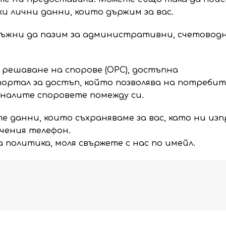
и лични данни, които държим за вас.
длъжни да пазим за административни, счетовод
решаване на спорове (ОРС), достъпна
портал за достъп, който позволява на потреби
налите споровете помежду си.
е данни, които съхраняваме за вас, като ни и
очения телефон.
политика, моля свържете с нас по имейл.