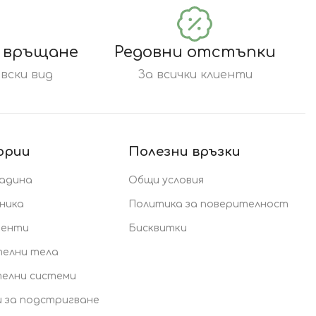
а връщане
Редовни отстъпки
вски вид
За всички клиенти
ории
Полезни връзки
радина
Общи условия
ника
Политика за поверителност
менти
Бисквитки
елни тела
елни системи
 за подстригване