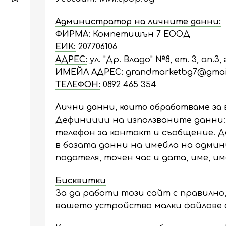
Администратор на личните данни:
ФИРМА:
Компетишън 7 ЕООД
ЕИК:
207706106
АДРЕС:
ул. "Др. Владо" №8, ет. 3, ап.3,
ИМЕЙЛ АДРЕС:
grandmarketbg7@gmai
ТЕЛЕФОН:
0892 465 354
Лични данни, които обработваме за 
Дефиниции на използваните данни: I
телефон за контакт и съобщение. 
в базата данни на имейла на админ
подателя, точен час и дата, име, и
Бисквитки
За да работи този сайт с правилно
вашето устройство малки файлове 