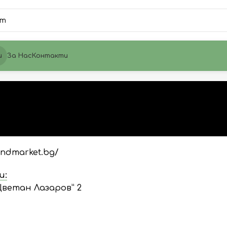
и
За Нас
Контакти
andmarket.bg/
и:
. Цветан Лазаров” 2