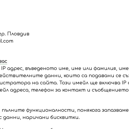
 гр. Пловдив
l.com
вас
P адрес, въведеното име, име или фамилия, име
Действителните данни, които са подавани се с
истратора на сайта. Този имейл ще включва IP 
мейл адреса, телефон за контакт и съобщението
, пълните функционалности, понякога запазваме
с данни, наричани бисквитки.