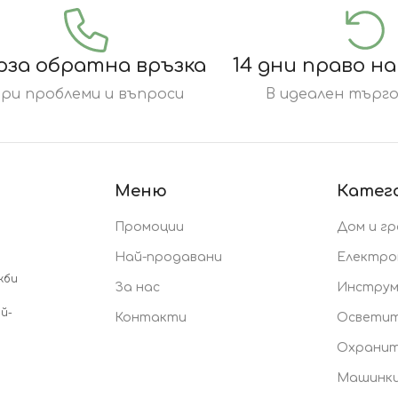
рза обратна връзка
14 дни право н
ри проблеми и въпроси
В идеален търго
Меню
Катег
Промоции
Дом и г
Най-продавани
Електро
жби
За нас
Инстру
й-
Контакти
Осветит
Охранит
Машинки