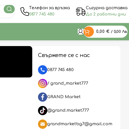
Tелефон за връзка
Сигурна доставка
0877 745 480
До 2 работни дни
0,00
€
/ 0,00 Лв.
Свържете се с нас
0877 745 480
/ grand_market777
GRAND Market
@grand.market777
grandmarketbg7@gmail.com