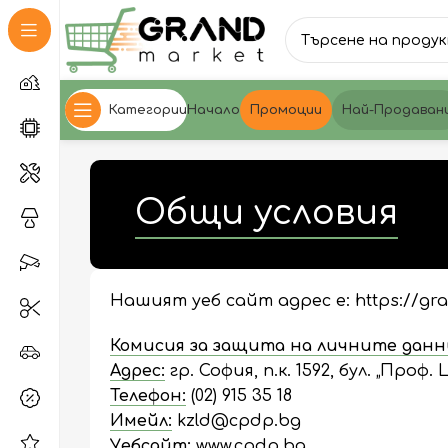
Категории
Начало
Промоции
Най-Продаван
Общи условия
Нашият уеб сайт адрес е:
https://gr
Комисия за защита на личните данн
Адрес:
гр. София, п.к. 1592, бул. „Проф
Телефон:
(02) 915 35 18
Имейл:
kzld@cpdp.bg
Уебсайт:
www.cpdp.bg