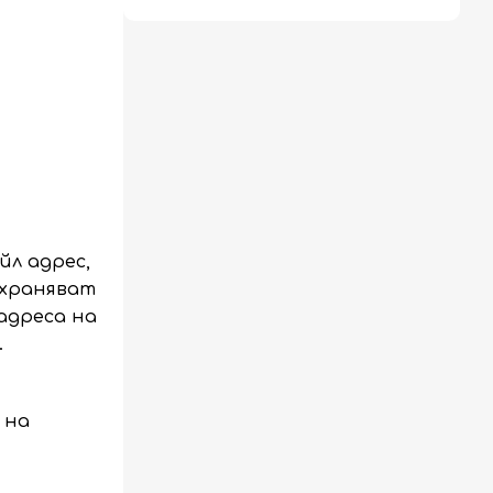
йл адрес,
ъхраняват
адреса на
.
 на