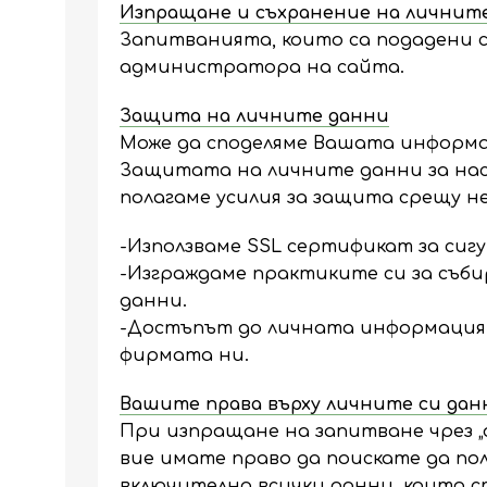
Изпращане и съхранение на личнит
Запитванията, които са подадени с
администратора на сайта.
Защита на личните данни
Може да споделяме Вашата информац
Защитата на личните данни за нас
полагаме усилия за защита срещу н
-Използваме SSL сертификат за сиг
-Изграждаме практиките си за съби
данни.
-Достъпът до личната информация 
фирмата ни.
Вашите права върху личните си дан
При изпращане на запитване чрез „ф
вие имате право да поискате да пол
включително всички данни, които с