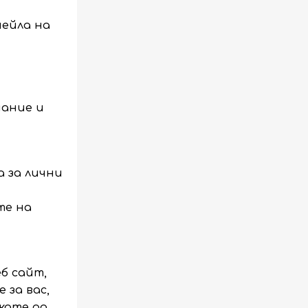
мейла на
мание и
 за лични
те на
б сайт,
 за вас,
кате да