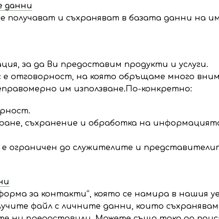
е данни
е получават и съхраняват в базата данни на и
ия, за да Ви предоставим продукти и услуги.
 е отговорност, на която обръщаме много вни
еправомерно им използване.По-конкретно:
урност.
ране, съхранение и обработка на информацията
е ограничен до служителите и представители
ни
орма за контакти“, която се намира в нашия уе
учите файл с личните данни, които съхраняваме
те ни предоставили. Можете също така да поис