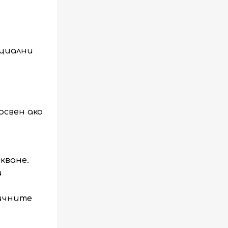
оциални
освен ако
кване.
и
личните