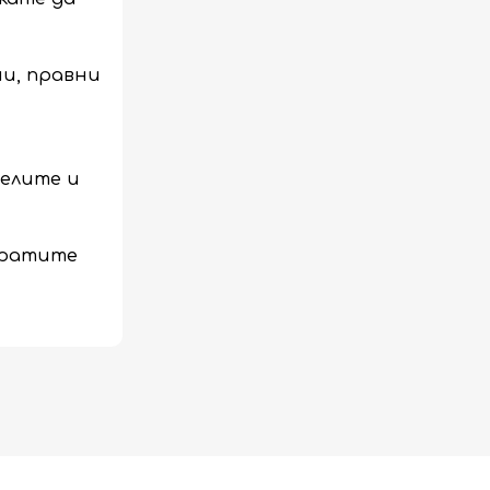
ни, правни
телите и
зпратите