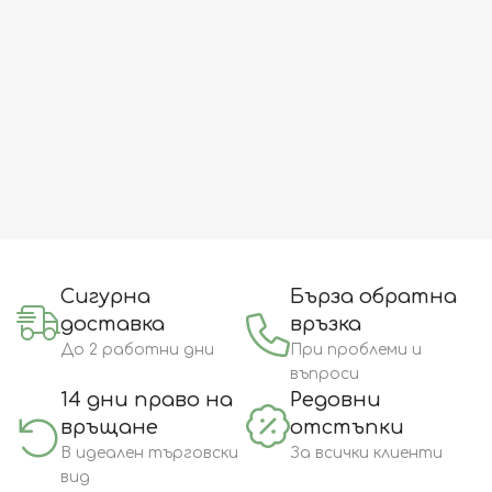
Сигурна
Бърза обратна
доставка
връзка
До 2 работни дни
При проблеми и
въпроси
14 дни право на
Редовни
връщане
отстъпки
В идеален търговски
За всички клиенти
вид