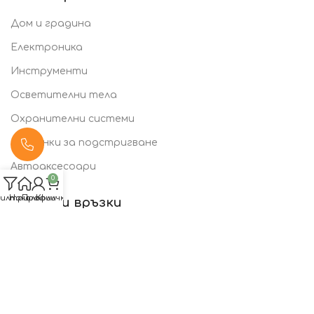
Дом и градина
Електроника
Инструменти
Осветителни тела
Охранителни системи
Машинки за подстригване
Автоаксесоари
0
илтри
Начало
Профил
Количка
Полезни връзки
Общи условия
Политика за поверителност
Бисквитки