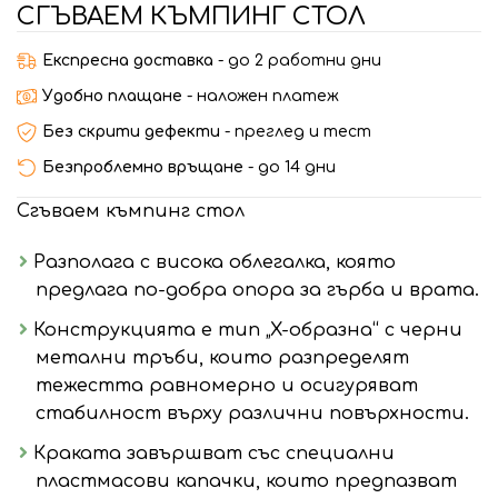
СГЪВАЕМ КЪМПИНГ СТОЛ
Експресна доставка
- до 2 работни дни
Удобно плащане
- наложен платеж
Без скрити дефекти
- преглед и тест
Безпроблемно връщане
- до 14 дни
Сгъваем къмпинг стол
Разполага с висока облегалка, която
предлага по-добра опора за гърба и врата.
Конструкцията е тип „X-образна“ с черни
метални тръби, които разпределят
тежестта равномерно и осигуряват
стабилност върху различни повърхности.
Краката завършват със специални
пластмасови капачки, които предпазват