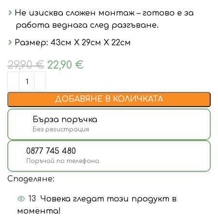
Не изисква сложен монтаж – готово е за
работа веднага след разгъване.
Размер: 43см Х 29см Х 22см
29,90
€
22,90
€
ДОБАВЯНЕ В КОЛИЧКАТА
Бърза поръчка
Без регистрация
0877 745 480
Поръчай по телефона
Споделяне:
13
Човека гледат този продукт в
момента!