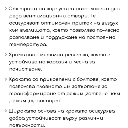
Отстрани на корпуса са разположени два
реда вентилационни отвори. Те
осигуряват оптимален приток на въздух
към въглищата, което позволява по-лесно
разпалване и поддържане на постоянна
температура.
Хромирана метална решетка, която е
устойчива на корозия и лесна за
почистване.
Краката са прикрепени с болтове, което
позволява плавното им завъртане за
трансформиране от режим „готвене“ към
режим „транспорт“.
Широката основа на краката осигурява
добра устойчивост върху различни
повърхности.