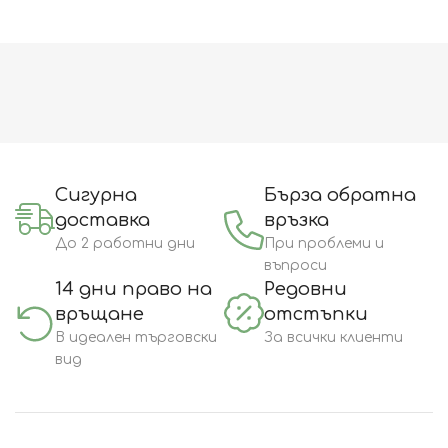
Сигурна
Бърза обратна
доставка
връзка
До 2 работни дни
При проблеми и
въпроси
14 дни право на
Редовни
връщане
отстъпки
В идеален търговски
За всички клиенти
вид