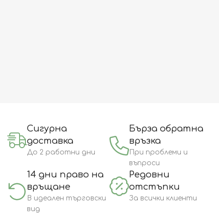
Сигурна
Бърза обратна
доставка
връзка
До 2 работни дни
При проблеми и
въпроси
14 дни право на
Редовни
връщане
отстъпки
В идеален търговски
За всички клиенти
вид