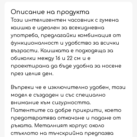
Описание на продукта
Този интелигентен часовник с гумена
каишка е идеален за всекидневна
употреба, предлагайки комбинация от
функционалност и удобство за всички
възрасти. Каишката е подходяща за
обиколки между 16 и 22 см и е
проектирана да бъде удобна за носене
през целия ден.
Въпреки че е изключително удобен, този
модел е създаден и със специално
внимание към сигурността.
Патентите са добре прикрити, което
предотвратява откачане и падане от
ръката. Металният корпус около
стъклото на тъчскрийна предпазва