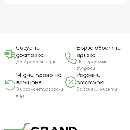
Сигурна
Бърза обратна
доставка
връзка
До 2 работни дни
При проблеми и
въпроси
14 дни право на
Редовни
връщане
отстъпки
В идеален търговски
За всички клиенти
вид