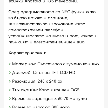
всички Android и iOS телефони.
Сред предимствата са NFC функцията
за бърза връзка и плащане,
възможността за използване като
самостоятелен телефон,
устойчивостта на влага и пот, както и
тънкият и елегантен външен вид.
Характеристики:
Материал: Пластмаса с гумена каишка
Дисплей: 1.5 инча TFT LCD HD
Резолюция: 240 x 240 px
Тъч скрийн: Капацитивен OGS
Време за зареждане: 60-70 минути
Време за игра: до 305 часа