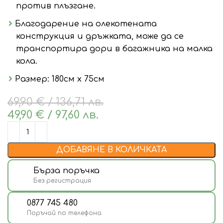
против плъзгане.
Благодарение на олекотената
конструкция и дръжката, може да се
транспортира дори в багажника на малка
кола.
Размер: 180см х 75см
69,90
€
/ 136,71 лв.
49,90
€
/ 97,60 лв.
ДОБАВЯНЕ В КОЛИЧКАТА
Бърза поръчка
Без регистрация
0877 745 480
Поръчай по телефона