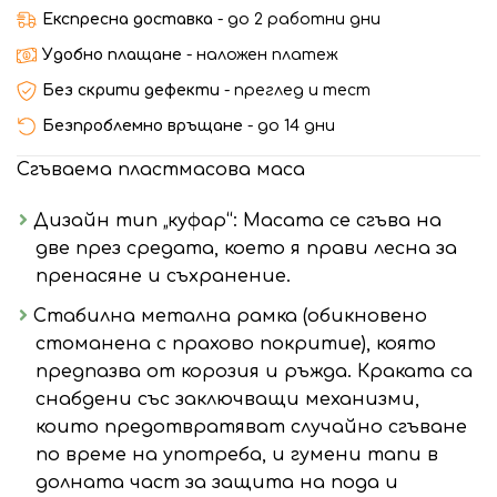
Експресна доставка
- до 2 работни дни
Удобно плащане
- наложен платеж
Без скрити дефекти
- преглед и тест
Безпроблемно връщане
- до 14 дни
Сгъваема пластмасова маса
Дизайн тип „куфар“: Масата се сгъва на
две през средата, което я прави лесна за
пренасяне и съхранение.
Стабилна метална рамка (обикновено
стоманена с прахово покритие), която
предпазва от корозия и ръжда. Краката са
снабдени със заключващи механизми,
които предотвратяват случайно сгъване
по време на употреба, и гумени тапи в
долната част за защита на пода и