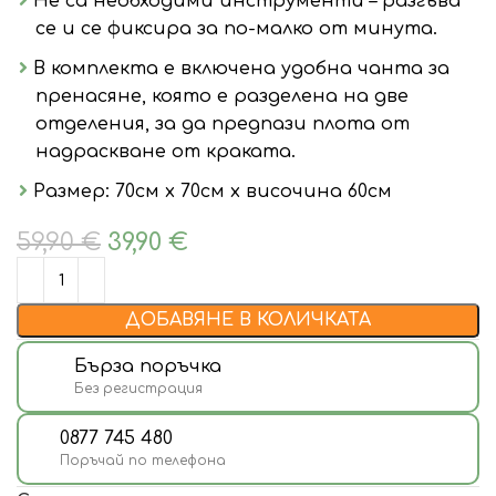
Не са необходими инструменти – разгъва
се и се фиксира за по-малко от минута.
В комплекта е включена удобна чанта за
пренасяне, която е разделена на две
отделения, за да предпази плота от
надраскване от краката.
Размер: 70см х 70см х височина 60см
59,90
€
39,90
€
ДОБАВЯНЕ В КОЛИЧКАТА
Бърза поръчка
Без регистрация
0877 745 480
Поръчай по телефона