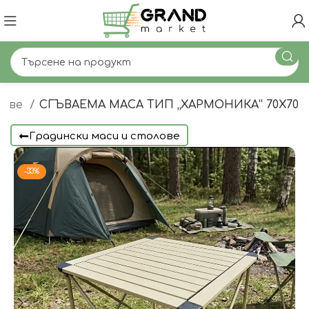
лове
СГЪВАЕМА МАСА ТИП „ХАРМОНИКА“ 70Х70
Градински маси и столове
-33%