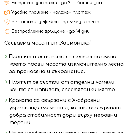
Експресна доставка
- до 2 работни дни
Удобно плащане
- наложен платеж
Без скрити дефекти
- преглед и тест
Безпроблемно връщане
- до 14 дни
Сгъваема маса тип „Хармоника“
Плотът и основата се сгъват напълно,
което прави масата изключително лесна
за пренасяне и съхранение.
Плотът се състои от отделни ламели,
които се навиват, спестявайки място.
Краката са свързани с Х-образни
укрепващи елементи, които осигуряват
добра стабилност дори върху неравни
терени.