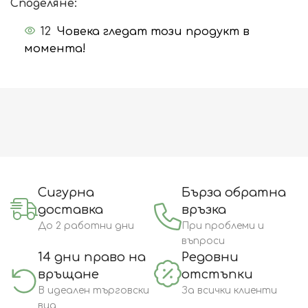
Споделяне:
12
Човека гледат този продукт в
момента!
Сигурна
Бърза обратна
доставка
връзка
До 2 работни дни
При проблеми и
въпроси
14 дни право на
Редовни
връщане
отстъпки
В идеален търговски
За всички клиенти
вид