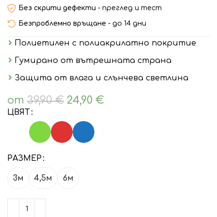
Без скрити дефекти
- преглед и тест
Безпроблемно връщане
- до 14 дни
Полиетилен с полиакрилатно покритие
Гумирано от вътрешната страна
Защита от влага и слънчева светлина
от
39,90
€
24,90
€
ЦВЯТ
РАЗМЕР
3м
4,5м
6м