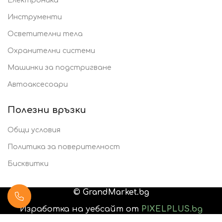
Електроника
Инструменти
Осветителни тела
Охранителни системи
Машинки за подстригване
Автоаксесоари
Полезни връзки
Общи условия
Политика за поверителност
Бисквитки
©
GrandMarket.bg
Изработка на уебсайт от
PIXELPLUS.bg
0