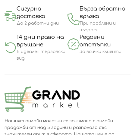
Сигурна
Бърза обратна
доставка
връзка
До 2 работни дни
При проблеми и
въпроси
14 дни право на
Редовни
връщане
отстъпки
В идеален търговски
За всички клиенти
вид
Нашият онлайн магазин се занимава с онлайн
продажби от над 5 години и разполага със
значителен опит в сферата. Нашата цел е да