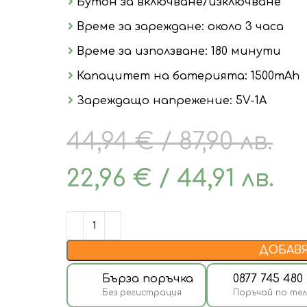
Бутон за включване/изключване
Време за зареждане: около 3 часа
Време за използване: 180 минути
Капацитет на батерията: 1500mAh
Зареждащо напрежение: 5V-1A
44,94
€
/ 87,90 лв.
22,96
€
/ 44,91 лв.
ДОБАВЯ
Бърза поръчка
0877 745 480
Без регистрация
Поръчай по те