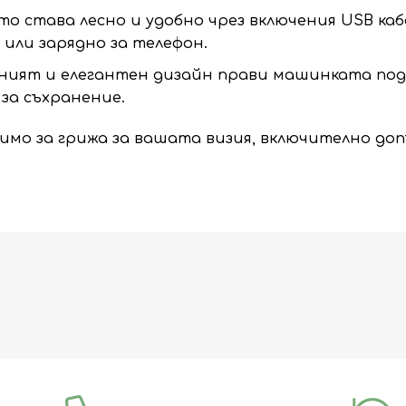
о става лесно и удобно чрез включения USB каб
или зарядно за телефон.
ият и елегантен дизайн прави машинката подх
 за съхранение.
димо за грижа за вашата визия, включително до