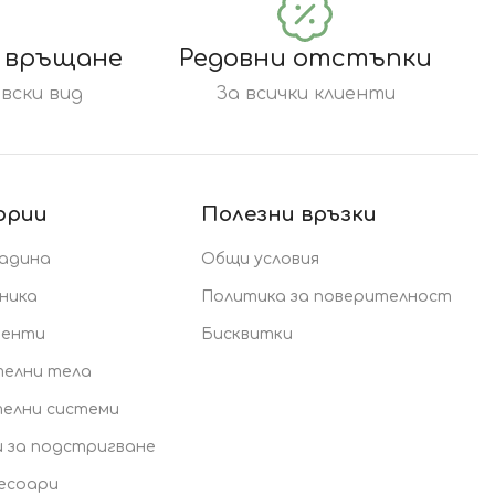
а връщане
Редовни отстъпки
вски вид
За всички клиенти
ории
Полезни връзки
радина
Общи условия
ника
Политика за поверителност
менти
Бисквитки
елни тела
елни системи
 за подстригване
есоари