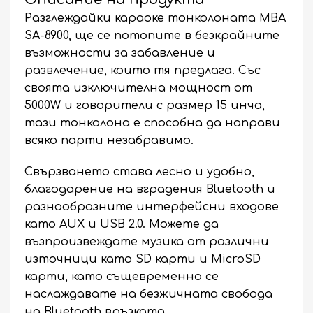
Разглеждайки караоке тонколоната MBA
SA-8900, ще се потопите в безкрайните
възможности за забавление и
развлечение, които тя предлага. Със
своята изключителна мощност от
5000W и говорители с размер 15 инча,
тази тонколона е способна да направи
всяко парти незабравимо.
Свързването става лесно и удобно,
благодарение на вградения Bluetooth и
разнообразните интерфейсни входове
като AUX и USB 2.0. Можете да
възпроизвеждате музика от различни
източници като SD карти и MicroSD
карти, като същевременно се
наслаждавате на безжичната свобода
на Bluetooth връзката.