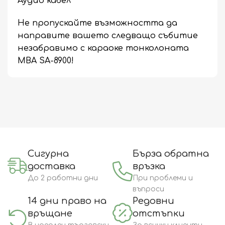
Аудио кабел
Не пропускайте възможността да
направите вашето следващо събитие
незабравимо с караоке тонколоната
MBA SA-8900!
Сигурна
Бърза обратна
доставка
връзка
До 2 работни дни
При проблеми и
въпроси
14 дни право на
Редовни
връщане
отстъпки