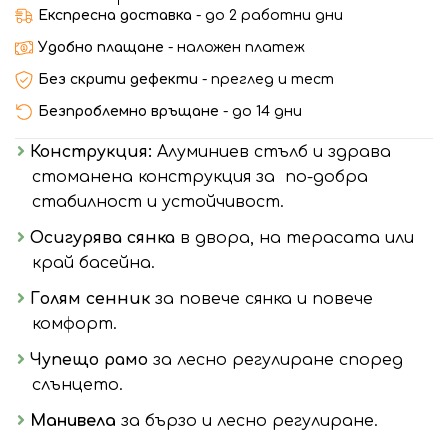
Експресна доставка
- до 2 работни дни
Удобно плащане
- наложен платеж
Без скрити дефекти
- преглед и тест
Безпроблемно връщане
- до 14 дни
Конструкция:
Алуминиев стълб и здрава
стоманена конструкция за по-добра
стабилност и устойчивост.
Осигурява сянка
в двора, на терасата или
край басейна.
Голям сенник
за повече сянка и повече
комфорт.
Чупещо рамо
за лесно регулиране според
слънцето.
Манивела
за бързо и лесно регулиране.