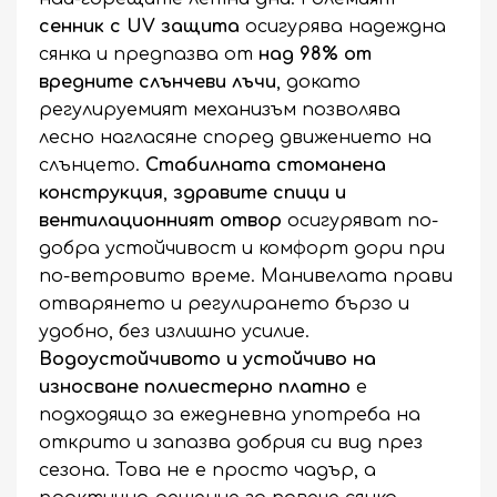
сенник с UV защита
осигурява надеждна
сянка и предпазва от
над 98% от
вредните слънчеви лъчи
, докато
регулируемият механизъм позволява
лесно нагласяне според движението на
слънцето.
Стабилната стоманена
конструкция
,
здравите спици и
вентилационният отвор
осигуряват по-
добра устойчивост и комфорт дори при
по-ветровито време. Манивелата прави
отварянето и регулирането бързо и
удобно, без излишно усилие.
Водоустойчивото и устойчиво на
износване полиестерно платно
е
подходящо за ежедневна употреба на
открито и запазва добрия си вид през
сезона. Това не е просто чадър, а