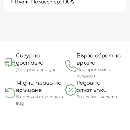
Плат:
Полиестер: 100%
Сигурна
Бърза обратна
доставка
връзка
До 2 работни дни
При проблеми и
въпроси
14 дни право на
Редовни
връщане
отстъпки
В идеален търговски
За всички клиенти
вид