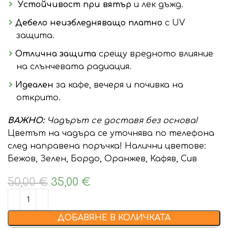
Устойчивост при вятър
и лек дъжд.
Дебело
неизбледняващо
платно
с UV
защита.
Отлична защита
срещу вредното влияние
на слънчевата радиация.
Идеален
за кафе, вечеря и почивка на
открито.
ВАЖНО:
Чадърът се доставя без основа!
Цветът на чадъра се уточнява по телефона
след направена поръчка! Налични цветове:
Бежов, Зелен, Бордо, Оранжев, Кафяв, Сив
50,00
€
35,00
€
ДОБАВЯНЕ В КОЛИЧКАТА