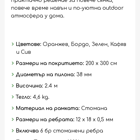
практично решение за повече сянка,
повече време навън и по-уютна outdoor
атмосфера у дома.
Цвeтове:
Оранжев, Бордо, Зелен, Кафяв
и Сив
Размери на покритието:
200 х 300 см
Диаметър на пилона:
38 мм
Височина:
2.4 м
Тегло:
4,6 kg.
Материал на рамката:
Стомана
Размери на ребрата:
12 х 18 х 0,5 мм
Включва
6 бр стоманени ребра