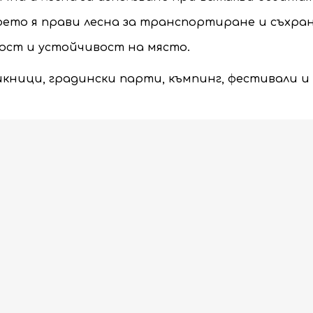
което я прави лесна за транспортиране и съхра
ност и устойчивост на място.
икници, градински парти, къмпинг, фестивали и