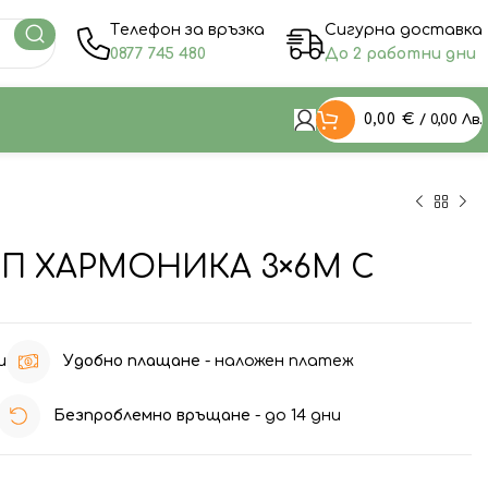
Tелефон за връзка
Сигурна доставка
0877 745 480
До 2 работни дни
0,00
€
/ 0,00 Лв.
П ХАРМОНИКА 3×6М С
И
и
Удобно плащане
- наложен платеж
Безпроблемно връщане
- до 14 дни