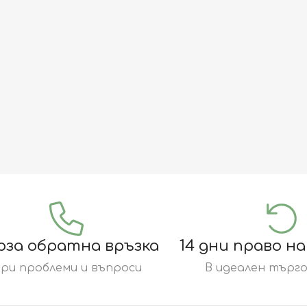
рза обратна връзка
14 дни право н
ри проблеми и въпроси
В идеален търго