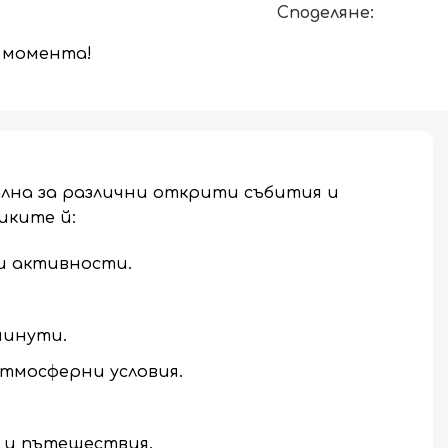
Споделяне:
в момента!
ална за различни открити събития и
иките й:
и активности.
минути.
атмосферни условия.
я и пътешествия.