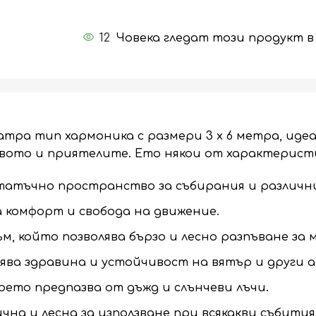
12
Човека гледат този продукт 
атра тип хармоника с размери 3 х 6 метра, иде
вото и приятелите. Ето някои от характерист
статъчно пространство за събирания и различн
а комфорт и свобода на движение.
м, който позволява бързо и лесно разпъване за 
ява здравина и устойчивост на вятър и други 
ето предпазва от дъжд и слънчеви лъчи.
на и лесна за използване при всякакви събити