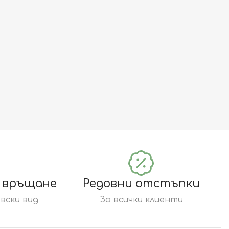
а връщане
Редовни отстъпки
вски вид
За всички клиенти