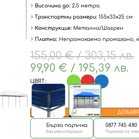
Височина до:
2.5 метра
Транспортни размери:
155х33х25 см
Конструкция:
Метална/Шагрен
Платно:
Непромокаемо промазано, к
155,00
€
/ 303,15 лв.
99,90
€
/ 195,39 лв.
ЦВЯТ
ДОБАВЯ
Бърза поръчка
0877 745 480
Без регистрация
Поръчай по те