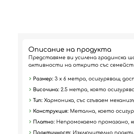
Описание на продукта
Представяме ви усилена градинска ш
активности на открито със семейст
Размер:
3 х 6 метра, осигуряващ до
Височина:
2.5 метра, която осигуряв
Тип:
Хармоника, със сгъваем механизъ
Конструкция:
Метална, което осигур
Платно:
Непромокаемо промазано, ко
Практичност:
Изключително практич