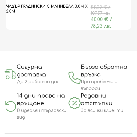
ЧАДЪР ГРАДИНСКИ С МАНИВЕЛА 3.0М Х
55,00
€
/
2.0М
107,57 лв.
40,00
€
/
78,23 лв.
Сигурна
Бърза обратна
доставка
връзка
До 2 работни дни
При проблеми и
въпроси
14 дни право на
Редовни
връщане
отстъпки
В идеален търговски
За всички клиенти
вид